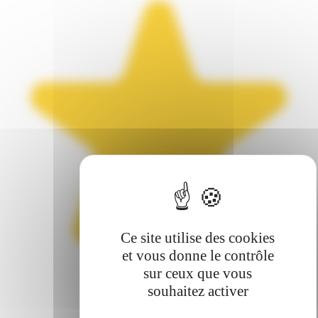
Ce site utilise des cookies
et vous donne le contrôle
sur ceux que vous
souhaitez activer