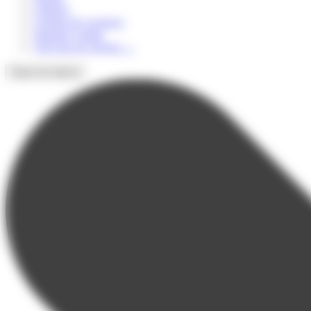
Culturel
Colonie de vacances
Summer Camps
Voir tous les séjours
→
Types de séjours