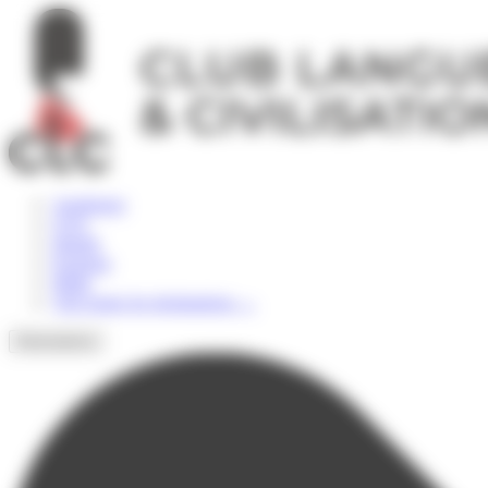
Panneau de gestion des cookies
Angleterre
USA
Irlande
Espagne
Malte
Voir toutes les destinations
→
Destinations