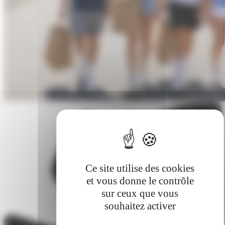
Ce site utilise des cookies
et vous donne le contrôle
sur ceux que vous
souhaitez activer