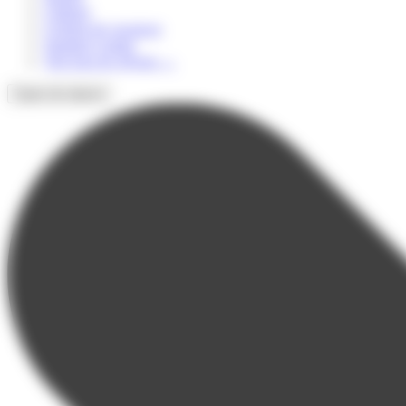
Culturel
Colonie de vacances
Summer Camps
Voir tous les séjours
→
Types de séjours