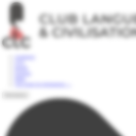
Panneau de gestion des cookies
Angleterre
USA
Irlande
Espagne
Malte
Voir toutes les destinations
→
Destinations