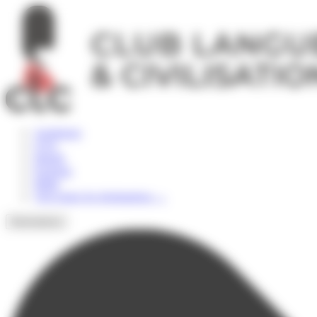
Panneau de gestion des cookies
Angleterre
USA
Irlande
Espagne
Malte
Voir toutes les destinations
→
Destinations