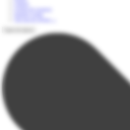
Culturel
Colonie de vacances
Summer Camps
Voir tous les séjours
→
Types de séjours