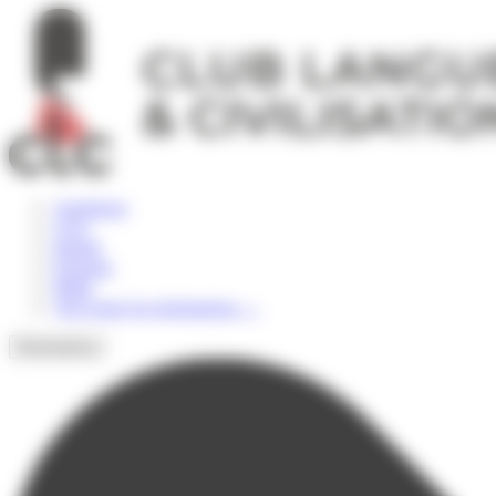
Panneau de gestion des cookies
Angleterre
USA
Irlande
Espagne
Malte
Voir toutes les destinations
→
Destinations