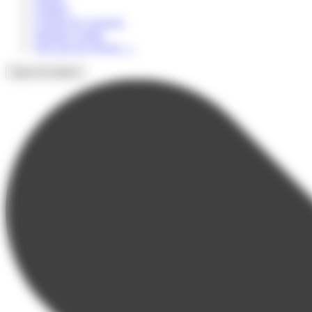
Culturel
Colonie de vacances
Summer Camps
Voir tous les séjours
→
Types de séjours