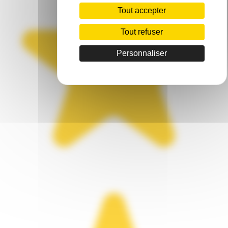
Tout accepter
Tout refuser
Personnaliser