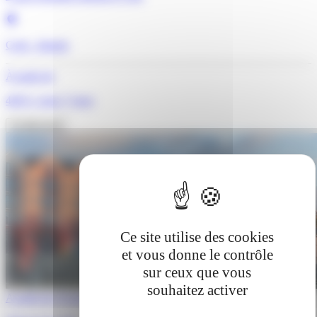
Cork - Irlande
À partir de
449 €
/ pour 7 jours
Je découvre
Ce site utilise des cookies
et vous donne le contrôle
sur ceux que vous
souhaitez activer
A partir de 16 ans