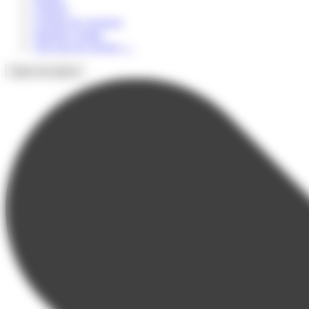
Culturel
Colonie de vacances
Summer Camps
Voir tous les séjours
→
Types de séjours