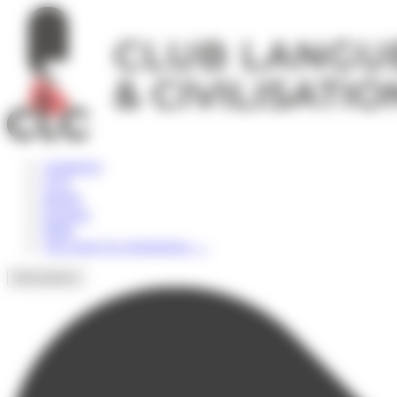
Panneau de gestion des cookies
Angleterre
USA
Irlande
Espagne
Malte
Voir toutes les destinations
→
Destinations