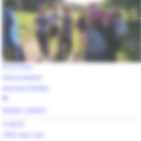
De 11 à 16 ans
Séjour accompagné
Sport camp à Hailsham
Hailsham - Angleterre
À partir de
1299 €
/ pour 7 jours