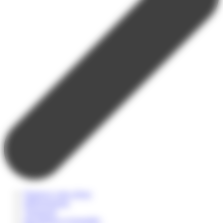
Financez votre séjour
Hébergements
Transports
Inscriptions et formalités