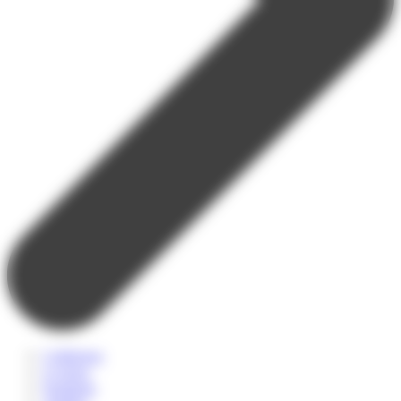
Collégiens
Lycéens
Etudiants