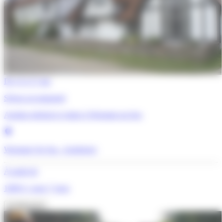
De 11 à 17 ans
Séjour accompagné
Anglais général et visites à Westgate-on-Sea
Westgate On Sea - Angleterre
À partir de
1099 €
/ pour 7 jours
Je découvre