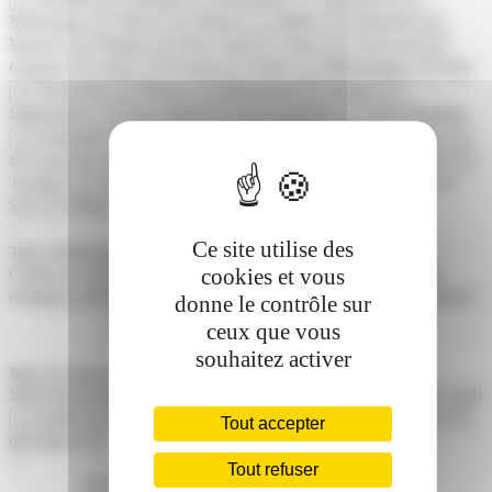
Martinique
Mayo
Miami
Milan
Montreal
×
×
×
×
×
Munich
Naples
New York
Nice
Norwich
×
×
×
×
×
Orlando
Oslo
Oxford
Paris
Philadelphia
Pise
×
×
×
×
×
Plymouth
Rennes
Rochester
Rome
×
×
×
×
×
Salamanque
San Diego
San Francisco
San Sebastian
×
×
×
Santander
Sardaigne
Seville
Sicile
Sligo
×
×
×
×
×
×
St Cyran Du Jambot
Stockholm
Stuttgart
Tenerife
×
×
×
×
Toronto
Toulouse
Tralee
Valence
Westgate On
×
×
×
×
Sea
Witley
×
×
Ce site utilise des
Type d'hébergement
Appartement ou studio
Bateau
cookies et vous
Centre de vacances
Collectif
Famille hôtesse
Hôtel,
camping, auberge de jeunesse
Résidence
Sans hébergement
donne le contrôle sur
ceux que vous
souhaitez activer
Mois de départ
Sélectionner
janvier
février
mars
avril
mai
juin
×
×
×
×
×
juillet
août
septembre
octobre
novembre
×
×
×
×
×
×
Tout accepter
décembre
×
Tout refuser