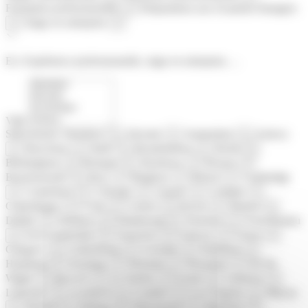
Formation professionnelle
Préparations aux Examens étrangers
×
Stage en entreprise
×
×
Ex: Expérience professionnelle, stage en entreprise, ...
Ville
Sélectionner
Aberdeen
Alicante
Amsterdam
Annecy
×
×
×
Barcelone
Bath
Benalmadena
Berlin
×
×
×
×
×
Birmingham
Bologne
Bordeaux
Boston
×
×
×
×
Bournemouth
Bray
Brighton
Bristol
Cambridge
×
×
×
×
Canterbury
Chicago
Chypre
Cologne
×
×
×
×
×
Copenhague
Cork
Cusset
Devon
Dienne
×
×
×
×
×
Dublin
Durham
Edimbourg
Florence
Font Romeu
×
×
×
×
Fort Lauderdale
Francfort
Galway
Genes
×
×
×
×
×
Glasgow
Gothenburg
Grenade
Hailsham
×
×
×
×
Hamburg
Hastings
Helsinki
Honolulu
Ile De
×
×
×
×
Wight
Ipswich
La Valette
Leeds
Limerick
×
×
×
×
×
Lisbonne
Liverpool
Londres
Los Angeles
Macon
×
×
×
×
Madrid
Malaga
Manchester
Marbella
×
×
×
×
×