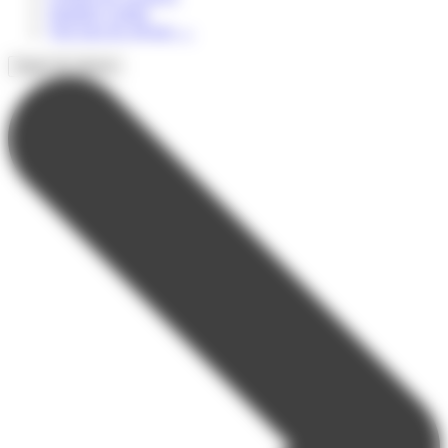
Summer Camps
Voir tous les séjours
→
Types de séjours