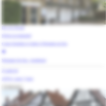
De 12 à 18 ans
Séjour accompagné
Cours d'anglais et visites à Westgate-on-Sea
Westgate On Sea - Angleterre
À partir de
1070 €
/ pour 7 jours
Je découvre