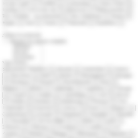
Escape Game
Football
Gymnastique
Harry Potter
×
×
×
×
Karting
Live in the city
Motocross
Multi-activités
×
×
×
×
Parc Aventure - Accrobranche
Parc d'attraction
Robot
×
×
×
Rugby
Surf
Tennis
Volleyball
Équitation
×
×
×
×
×
Affiner la recherche
Masquer les séjours complets
Ville
Sélectionner
Aberdeen
Alicante
Amsterdam
Annecy
×
×
×
Barcelone
Bath
Berlin
Birmingham
Bologne
×
×
×
×
×
Bordeaux
Boston
Bournemouth
Bray
×
×
×
×
×
Brighton
Bristol
Cambridge
Canterbury
Chicago
×
×
×
×
Chypre
Cologne
Copenhague
Cork
Devon
×
×
×
×
×
Dublin
Durham
Edimbourg
Florence
Fort
×
×
×
×
×
Lauderdale
Francfort
Galway
Genes
Glasgow
×
×
×
×
×
Gothenburg
Grenade
Hamburg
Hastings
Helsinki
×
×
×
×
Honolulu
Ile De Wight
La Valette
Leeds
×
×
×
×
×
Limerick
Lisbonne
Liverpool
Londres
Los
×
×
×
×
Angeles
Madrid
Malaga
Manchester
Marbella
×
×
×
×
×