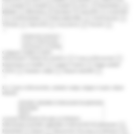
PARIS
PARIS
PARIS
PAU
POITIERS
×
×
×
×
×
×
REIMS
RENNES
RODEZ
ROUEN
SAINTES
×
×
×
×
SANTANDER
STRASBOURG
TOULOUSE
×
×
×
×
TOURS
TROYES
VALENCE
VICHY
×
×
×
×
Catégorie
Sélectionner
Colonie de vacances
Cours et Découverte
×
×
Immersions en famille
Langue et sports
Stages prépas
×
×
CPGE
Summer camps
Séjours intensifs
×
×
×
Ex: Cours et découvertes, summer camps, langue et sport, séjour
intensif...
Activité
Sélectionner
Activités culturelles et découverte du patrimoine
×
Basketball
Danse
Découverte d'un pays en itinérance
×
×
×