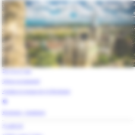
De 13 à 17 ans
Séjour accompagné
Anglais en groupe de 4 à Rochester
Rochester - Angleterre
À partir de